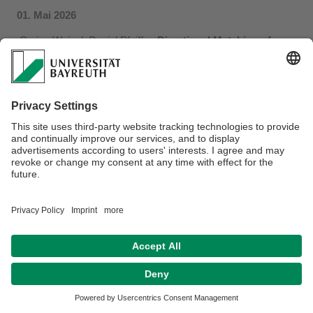
01. Mai 2026
Carina Weigel, Daniel Pfeiffer.
Directional Matching of
Swimming Polarity Provides a Competitive Advantage
During Bacterial Magneto-Aerotaxis.
BMC Microbiology,
doi:
10.1186/s12866-026-05067-8
.
Congratulations to Carina and Daniel!
Datenschutzerklärung
Impressum
Hausordnung
Sitemap
Kontakt
Barrierefreiheitserklärung