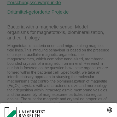
Forschungsschwerpunkte
Drittmittel-geförderte Projekte
Bacteria with a magnetic sense: Model
organisms for magnetotaxis, biomineralization,
and cell biology
Magnetotactic bacteria orient and migrate along magnetic
field lines.This intriguing behaviour is based on the presence
of uniqe intracellular magnetic organelles, the
magnetosomes, which comprise nano-sized, membrane-
bounded crystals of a magnetic iron mineral. Research in
our lab is focused on the question how these organelles are
formed within the bacterial cell. Specifically, we take an
interdisciplinary approach to studying the molecular
mechanisms that control the biomineralization of magnetite
(Fe
O
) crystals with a characteristic size and morphology,
3
4
their deposition within intracytoplasmic membrane vesicles,
and the assembly of magnetosome particles into regular
chains. The superior magnetic and crystalline properties of
bacterial magnetosomes, which are enveloped by a
biological membrane, make them useful as magnetic
nanoparticles with unique characteristics. We work on the
production and functionalization of magnetosome particles