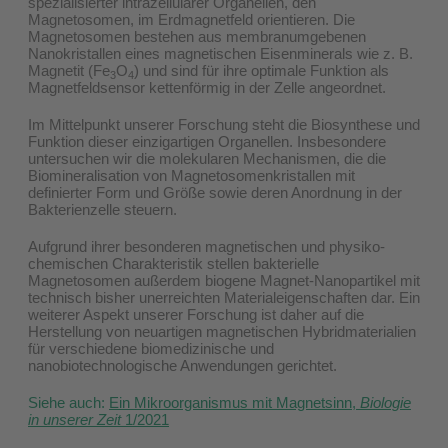
spezialisierter intrazellulärer Organellen, den
Magnetosomen, im Erdmagnetfeld orientieren. Die
Magnetosomen bestehen aus membranumgebenen
Nanokristallen eines magnetischen Eisenminerals wie z. B.
Magnetit (Fe
O
) und sind für ihre optimale Funktion als
3
4
Magnetfeldsensor kettenförmig in der Zelle angeordnet.
Im Mittelpunkt unserer Forschung steht die Biosynthese und
Funktion dieser einzigartigen Organellen. Insbesondere
untersuchen wir die molekularen Mechanismen, die die
Biomineralisation von Magnetosomenkristallen mit
definierter Form und Größe sowie deren Anordnung in der
Bakterienzelle steuern.
Aufgrund ihrer besonderen magnetischen und physiko-
chemischen Charakteristik stellen bakterielle
Magnetosomen außerdem biogene Magnet-Nanopartikel mit
technisch bisher unerreichten Materialeigenschaften dar. Ein
weiterer Aspekt unserer Forschung ist daher auf die
Herstellung von neuartigen magnetischen Hybridmaterialien
für verschiedene biomedizinische und
nanobiotechnologische Anwendungen gerichtet.
Siehe auch:
Ein Mikroorganismus mit Magnetsinn,
Biologie
in unserer Zeit
1/2021